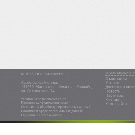
КОМПАНИЯ АМАРЕТТ
© 2026, ООО "Амаретто"
О компании
Адрес офиса/склада:
Каталог
141080, Московская область, г. Королёв,
Доставка и опла
ул. Силикатная, 74
Новости
Партнеры
Условия использования сайта
Контакты
Политика конфиденциальности
Карта сайта
Согласие на обработку персональных данных
Политика в сфере персональных данных
Сведения о сookies-файлах