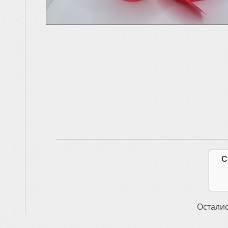
С
Осталис