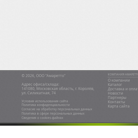
КОМПАНИЯ АМАРЕТТ
© 2026, ООО "Амаретто"
О компании
Адрес офиса/склада:
Каталог
141080, Московская область, г. Королёв,
Доставка и опла
ул. Силикатная, 74
Новости
Партнеры
Условия использования сайта
Контакты
Политика конфиденциальности
Карта сайта
Согласие на обработку персональных данных
Политика в сфере персональных данных
Сведения о сookies-файлах